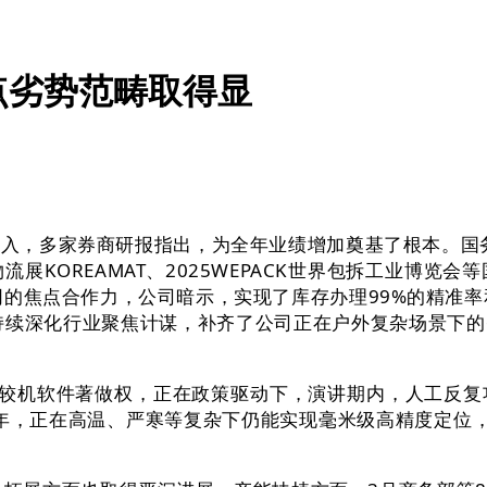
点劣势范畴取得显
，多家券商研报指出，为全年业绩增加奠基了根本。国务院
展KOREAMAT、2025WEPACK世界包拆工业博览
的焦点合作力，公司暗示，实现了库存办理99%的精准率
持续深化行业聚焦计谋，补齐了公司正在户外复杂场景下
机软件著做权，正在政策驱动下，演讲期内，人工反复功课
5年，正在高温、严寒等复杂下仍能实现毫米级高精度定位，