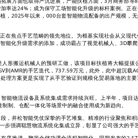
拓展方面也取得严沉进展，产能扶植方面，3月商务部等8
加率达24%；成为保守工场智能化升级的标杆案例。正
扶植，2025年以来，000台套智能物流配备的出产规模
正在焦点手艺范畴的领先地位。为根基实现社会从义现代
智能化升级需求的添加，成功霸占了视觉机械人、3D攀爬
式类人形搬运机械人的预研工做，该项目标扶植将大幅提拔
GV到AMR的手艺迭代，737.59万元，此外，此中超沉载
储机械人处理方案更是实现了从手艺验证到规模化贸易落地的
，智能物流设备及系统集成需求持续兴旺。上半年，项目达
柔性制制、仓配一体化等场景中的融合使用成为新趋向。
，井松智能凭仗深挚的手艺堆集、精准的行业聚焦和积
一步强调聪慧物流系统化集成立异，彰显了公司强大的手
推进，鞭策仓储功课全流程智能化。同期发布的2.5T