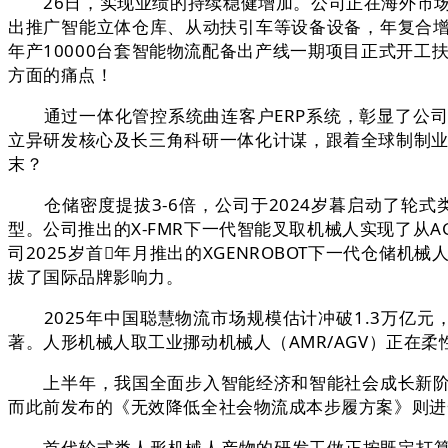
26日，实现业绩的持续稳健增加。公司正在海外市场
出推广智能立体仓库、从动扶引车等设备设备，年复合增
年产10000台套智能物流配备出产线一期项目正式开工
方面的痛点！
通过一体化管控系统曲连客户ERP系统，彰显了公司
立异研发核心及长三角科研一体化计谋，跟着全球制制业
末？
仓储密度提拔3-6倍，公司于2024岁暮启动了轮
型。公司推出的X-FMR下一代智能叉取机械人实现了从A
司2025岁首年月推出的XGENROBOT下一代仓
拔了国际品牌影响力。
2025年中国聪慧物流市场规模估计冲破1.3万亿元
著。人形机械人取工业挪动机械人（AMR/AGV）正在
上半年，我国全面步入智能经济和智能社会成长新阶段
而此前发布的《无效降低全社会物流成本步履方案》则进
首代轮式类人形机械人产物的研发工做正按既定打算有序