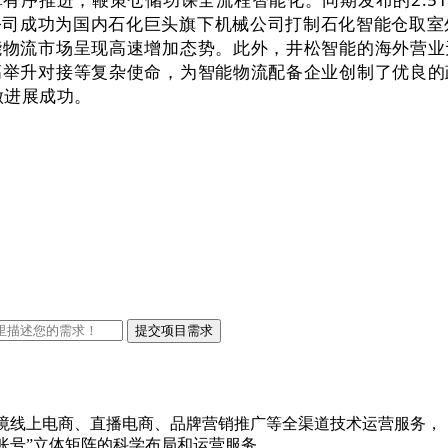
司成功为国内石化巨头旗下机械公司打制石化智能仓取室
能物流市场呈现高速增加态势。此外，井松智能的海外营业
高举升对接等复杂使命，为智能物流配备企业创制了优良的
做进展成功。
进出口跨境线上电商、直播电商、品牌营销推广等全渠道技术运营服务，
账号”立体矩阵的科学布局和运营服务。