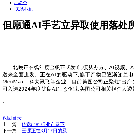
ai动态
联系我们
但愿通AI手艺立异取使用落处
北晚正在线年度金帆正式发布,项从办方、AI视频、AI设
送来全面迸发。正在AI的驱动下,旗下产物已逐渐笼盖
MiniMax、科大讯飞等企业。目前美图公司正聚焦“出
司入选2024年度优良AI生态企业,美图公司相关担任人透
。
返回目录
上一篇：
传送出的行业布景下
下一篇：
王强正在3月17日的及